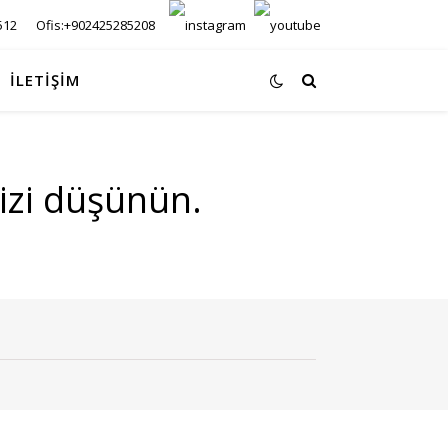
512
Ofis:+902425285208
İLETİŞİM
mizi düşünün.